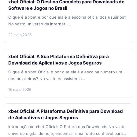
xbet Oficial: O Destino Completo para Downloads de
Software e Jogos no Brasil
O que é a xbet e por que ela é a escolha oficial dos usuários?
No vasto universo da internet,...
22 maio 2026
xbet Oficial: A Sua Plataforma Definitiva para
Download de Aplicativos e Jogos Seguros
O que é a xbet Oficial e por que ela é a escolha número um
dos brasileiros? No vasto ecossistema...
16 maio 2026
xbet Oficial: A Plataforma Definitiva para Download
de Aplicativos e Jogos Seguros
Introdução ao xbet Oficial: O Futuro dos Downloads No vasto
universo digital de hoje, encontrar uma fonte confiável para