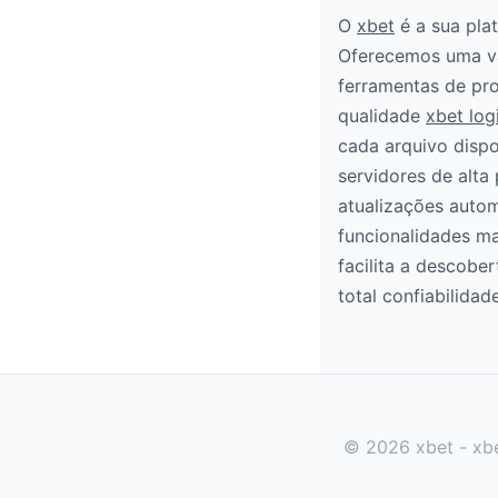
O
xbet
é a sua pla
Oferecemos uma vas
ferramentas de pro
qualidade
xbet log
cada arquivo dispo
servidores de alt
atualizações auto
funcionalidades ma
facilita a descobe
total confiabilidad
© 2026 xbet - xbet