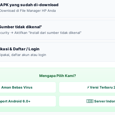
le APK yang sudah di-download
r Download di File Manager HP Anda
"Sumber tidak dikenal"
urity → Aktifkan "Install dari sumber tidak dikenal"
ikasi & Daftar / Login
dipakai, daftar akun atau login
Mengapa Pilih Kami?
% Aman Bebas Virus
⚡ Versi Terbaru
pport Android 6.0+
🇮🇩 Server Indo