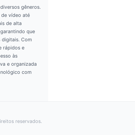
 diversos gêneros.
 de vídeo até
is de alta
 garantindo que
 digitais. Com
 rápidos e
cesso às
iva e organizada
ecnológico com
ireitos reservados.