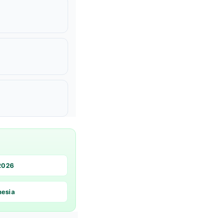
 2026
nesia