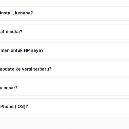
install, kenapa?
aat dibuka?
aman untuk HP saya?
update ke versi terbaru?
lu besar?
i iPhone (iOS)?