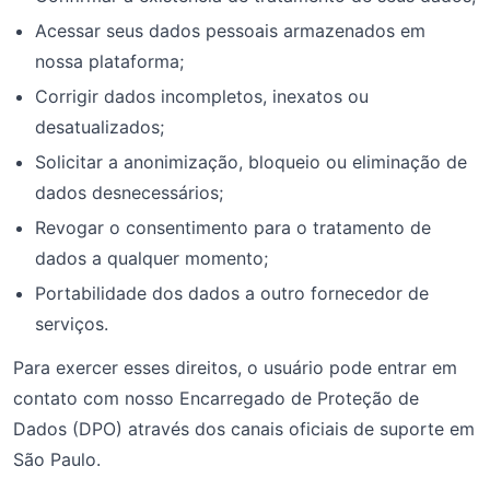
Acessar seus dados pessoais armazenados em
nossa plataforma;
Corrigir dados incompletos, inexatos ou
desatualizados;
Solicitar a anonimização, bloqueio ou eliminação de
dados desnecessários;
Revogar o consentimento para o tratamento de
dados a qualquer momento;
Portabilidade dos dados a outro fornecedor de
serviços.
Para exercer esses direitos, o usuário pode entrar em
contato com nosso Encarregado de Proteção de
Dados (DPO) através dos canais oficiais de suporte em
São Paulo.