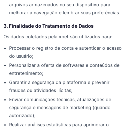
arquivos armazenados no seu dispositivo para
melhorar a navegação e lembrar suas preferências.
3. Finalidade do Tratamento de Dados
Os dados coletados pela xbet são utilizados para:
Processar o registro de conta e autenticar o acesso
do usuário;
Personalizar a oferta de softwares e conteúdos de
entretenimento;
Garantir a segurança da plataforma e prevenir
fraudes ou atividades ilícitas;
Enviar comunicações técnicas, atualizações de
segurança e mensagens de marketing (quando
autorizado);
Realizar análises estatísticas para aprimorar o