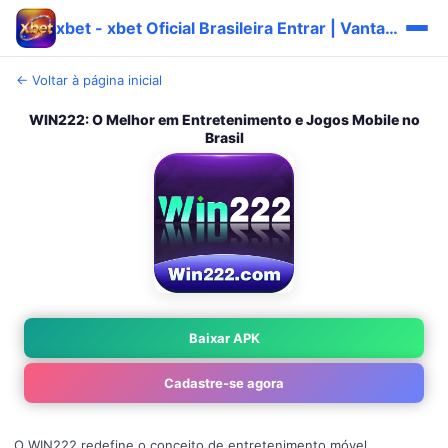
xbet - xbet Oficial Brasileira Entrar | Vantagem Rápido ⚡
← Voltar à página inicial
WIN222: O Melhor em Entretenimento e Jogos Mobile no
Brasil
Baixar APK
Cadastre-se agora
O WIN222 redefine o conceito de entretenimento móvel,