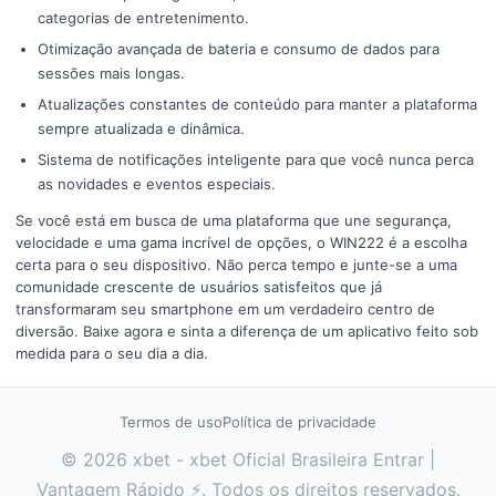
categorias de entretenimento.
Otimização avançada de bateria e consumo de dados para
sessões mais longas.
Atualizações constantes de conteúdo para manter a plataforma
sempre atualizada e dinâmica.
Sistema de notificações inteligente para que você nunca perca
as novidades e eventos especiais.
Se você está em busca de uma plataforma que une segurança,
velocidade e uma gama incrível de opções, o WIN222 é a escolha
certa para o seu dispositivo. Não perca tempo e junte-se a uma
comunidade crescente de usuários satisfeitos que já
transformaram seu smartphone em um verdadeiro centro de
diversão. Baixe agora e sinta a diferença de um aplicativo feito sob
medida para o seu dia a dia.
Termos de uso
Política de privacidade
© 2026 xbet - xbet Oficial Brasileira Entrar |
Vantagem Rápido ⚡. Todos os direitos reservados.